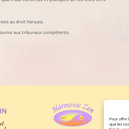
es au droit français.
era soumis aux tribunaux compétents.
IN
Pour offrir
et
que les coo