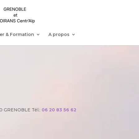
ier & Formation
A propos
8100 GRENOBLE Tél.:
06 20 83 56 62